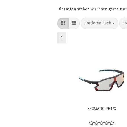
Für Fragen stehen wir Ihnen gerne zur
Sortieren nach
pr
Sortieren nach
16
1
EXCMATIC PH173