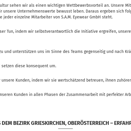
ur sehen wir als einen wichtigen Wettbewerbsvorteil an. Unsere Mitar
r unsere Unternehmenswerte bewusst leben. Daraus ergeben sich fol
e jeder einzelne Mitarbeiter von S.A.M. Eyewear GmbH steht.
r Tun, indem wir selbstverantwortlich die Initiative ergreifen, uns
zu und unterstützen uns im Sinne des Teams gegenseitig und nach Krä
d setzen diese konsequent um.
ür unsere Kunden, indem wir sie wertschätzend betreuen, ihnen zuhöre
unseren Kunden in allen Phasen der Zusammenarbeit mit perfekter Arb
S DEM BEZIRK GRIESKIRCHEN, OBERÖSTERREICH – ERFA