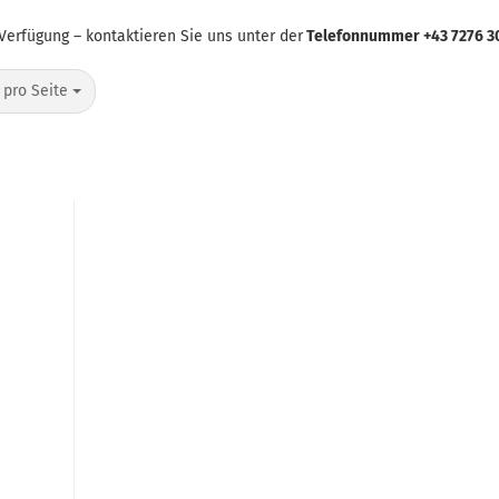
 Verfügung – kontaktieren Sie uns unter der
Telefonnummer +43 7276 30
o Seite
 pro Seite