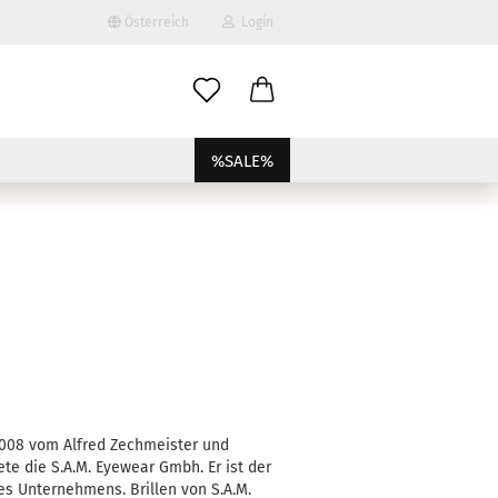
Österreich
Login
-Mail
%SALE%
asswort
to erstellen
swort vergessen?
2008 vom Alfred Zechmeister und
e die S.A.M. Eyewear Gmbh. Er ist der
es Unter­nehmens. Brillen von S.A.M.