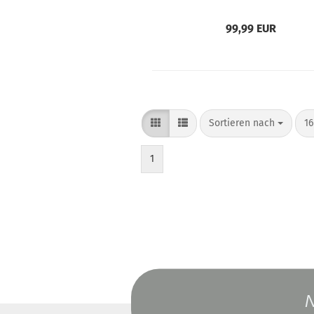
99,99 EUR
Sortieren nach
pr
Sortieren nach
16
1