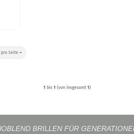
o Seite
 pro Seite
1
bis
1
(von insgesamt
1
)
NOBLEND BRILLEN FÜR GENERATIONE