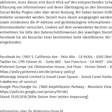
aktivieren, muss dieses erst durch Klick auf den entsprechenden Schal
Erfassung von Informationen und deren Übertragung an den Dienstean
Social Media Plugins oder über deren Nutzung. Wir haben keinen Einfl
Anbieter verwendet werden. Derzeit muss davon ausgegangen werden, 
sowie mindestens die IP-Adresse und gerätebezogene Informationen er
Diensteanbieter versuchen, Cookies auf dem verwendeten Rechner zu 
entnehmen Sie bitte den Datenschutzhinweisen des jeweiligen Dienste
Facebook Sie als Besucher einer bestimmten Seite identifizieren. W
eingebunden:
Facebook Inc. (1601 S. California Ave - Palo Alto - CA 94304 - USA) (
Twitter Inc. (795 Folsom St. - Suite 600 - San Francisco - CA 94107 - U
Pinterest Europe Ltd. (Palmerston House, 2nd Floor - Fenian Street - D
https://policy.pinterest.com/de/privacy-policy)
WhatsApp Ireland Limited (4 Grand Canal Square - Grand Canal Harbou
l=de#terms-of-service)
Google Plus/Google Inc. (1600 Amphitheatre Parkway - Mountain View 
https://policies.google.com/privacy?hl=de)
Stand: 15.05.2018 [Bitte Datum ihrer letzten Anpassung]
Information über Ihr Widerspruchsrecht